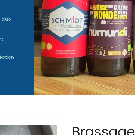
 club
nt
éation
Brassage