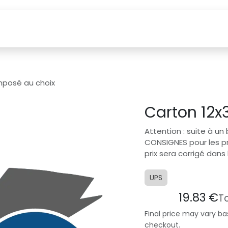
etten
How to find us?
Webshop
Visits
Custom
mposé au choix
Carton 12x
Attention : suite à un 
CONSIGNES pour les p
prix sera corrigé dans 
UPS
19.83
€
T
Final price may vary ba
checkout.