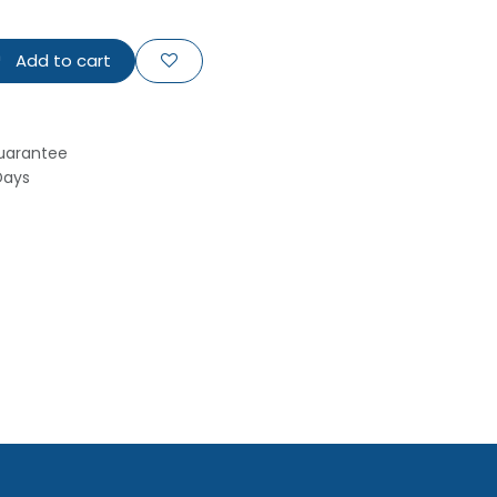
Add to cart
uarantee
Days