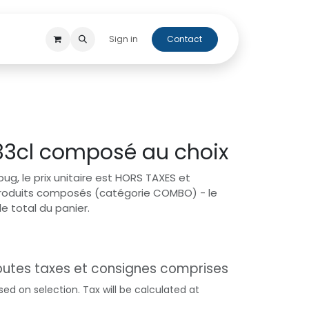
 beers
Cap'Orne
Sign in
Contact
33cl composé au choix
bug, le prix unitaire est HORS TAXES et
roduits composés (catégorie COMBO) - le
le total du panier.
outes taxes et consignes comprises
sed on selection. Tax will be calculated at