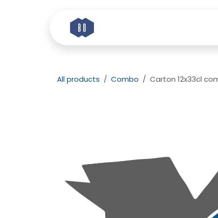
Skip to Content
Home
Story
Etik
All products
Combo
Carton 12x33cl co