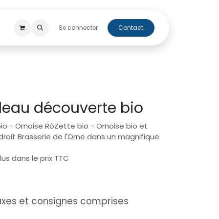
 perso
Cap'Orne
Se connecter
Contact
deau découverte bio
bio - Ornoise RôZette bio - Ornoise bio et
droit Brasserie de l'Orne dans un magnifique
us dans le prix TTC
axes et consignes comprises