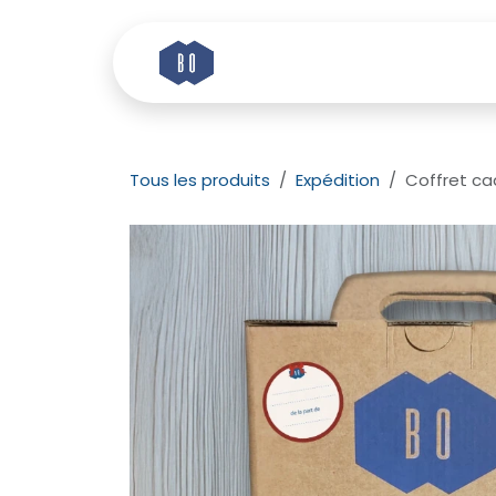
Se rendre au contenu
Accueil
Histoire
Tous les produits
Expédition
Coffret ca