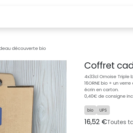
Labels
Nous trouver ?
Boutique
Visites
Bières
deau découverte bio
Coffret ca
4x33cl Ornoise Triple 
16ORNE bio + un verre 
écrin en carton.
0,40€ de consigne incl
bio
UPS
16,52
€
Toutes t