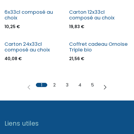
6x33cl composé au
Carton 12x33cl
choix
composé au choix
10,25
€
19,83
€
Carton 24x33cl
Coffret cadeau Ornoise
composé au choix
Triple bio
40,08
€
21,56
€
1
2
3
4
5
Liens utiles