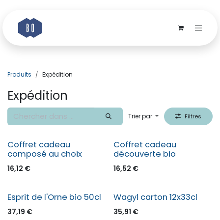
Se rendre au contenu
Produits
Expédition
Expédition
Trier par
Filtres
Coffret cadeau
Coffret cadeau
composé au choix
découverte bio
16,12
€
16,52
€
Esprit de l'Orne bio 50cl
Wagyl carton 12x33cl
37,19
€
35,91
€